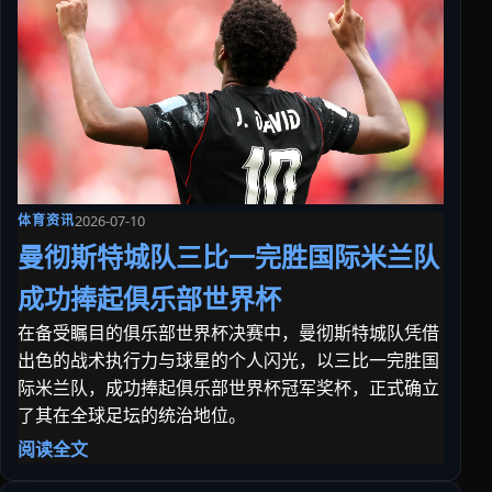
2026-07-10
体育资讯
曼彻斯特城队三比一完胜国际米兰队
成功捧起俱乐部世界杯
在备受瞩目的俱乐部世界杯决赛中，曼彻斯特城队凭借
出色的战术执行力与球星的个人闪光，以三比一完胜国
际米兰队，成功捧起俱乐部世界杯冠军奖杯，正式确立
了其在全球足坛的统治地位。
阅读全文