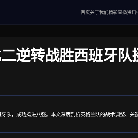
首页
关于我们
精彩直播
资讯
比二逆转战胜西班牙队
班牙队，成功挺进八强。本文深度剖析英格兰队的战术调整、关