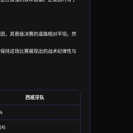
军团，其晋级决赛的道路相对平坦。然
够保持这场比赛展现出的战术纪律性与
西班牙队
%
(4)