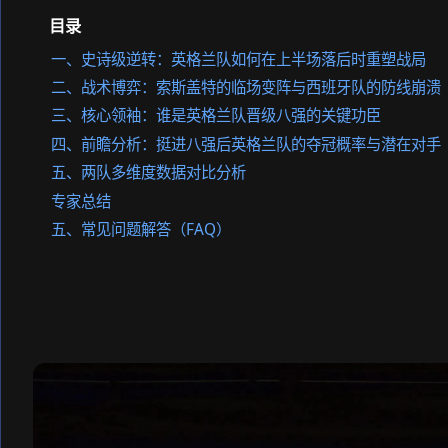
目录
一、史诗级逆转：英格兰队如何在上半场落后时重塑战局
二、战术博弈：索斯盖特的临场变阵与西班牙队的防线崩溃
三、核心领袖：谁是英格兰队晋级八强的关键功臣
四、前瞻分析：挺进八强后英格兰队的夺冠概率与潜在对手
五、两队多维度数据对比分析
专家总结
五、常见问题解答（FAQ）