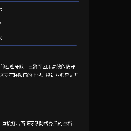
%
2
%
青的西班牙队，三狮军团用高效的防守
了这支年轻队伍的上限。挺进八强只是开
场，直接打击西班牙队防线身后的空档，