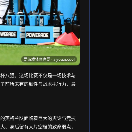
爱游戏体育官网 · aiyouxi.cool
洲杯八强。这场比赛不仅是一场技术与
出了前所未有的韧性与战术执行力，最
时的英格兰队面临着巨大的舆论与竞技
过大、身后留有大片空档的致命弱点，