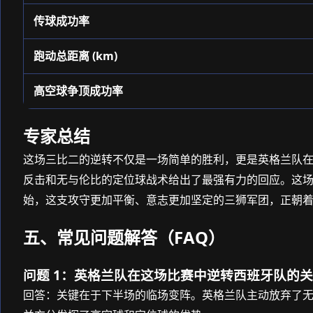
传球成功率
跑动总距离 (km)
高空球争顶成功率
专家总结
这场三比二的逆转不仅是一场简单的胜利，更是英格兰队
反击和无与伦比的定位球战术给出了最强有力的回应。这场
始，这支攻守更加平衡、意志更加坚定的三狮军团，正朝
五、常见问题解答（FAQ）
问题 1：英格兰队在这场比赛中逆转西班牙队的
回答：关键在于下半场的临场变阵。英格兰队主动放弃了无