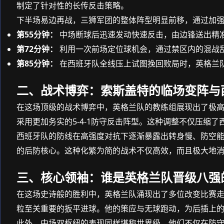
制定了针对性的长传反击策略。
下半场易边再战，三狮军团的整体阵型明显前移，通过加
第55分钟：
中场断球后迅速发动快速反击，由边锋送出精
第72分钟：
利用一次前场定位球机会，通过禁区内的混战
第85分钟：
在西班牙队全线压上试图挽回败局时，英格兰
二、战术博弈：索斯盖特的临场变阵与
在这场顶级的战术博弈中，英格兰队的教练组展现出了极高
采用更加务实的5-4-1防守反击阵型。这种调整不仅压缩
西班牙队的防线在高强度对抗下逐渐暴露出转身慢、防空
的后防核心。这种化繁为简的战术不仅高效，而且极大地
三、核心领袖：谁是英格兰队晋级八强
在这场史诗般的胜利中，英格兰队涌现出了多位改变比赛
粒至关重要的扳平进球。他的策应与无球跑动，为后插上
此外，中场双枢纽的表现同样堪称世界级。他们不仅在防