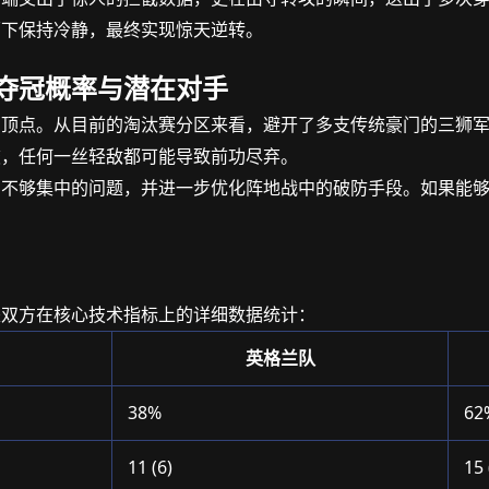
面下保持冷静，最终实现惊天逆转。
夺冠概率与潜在对手
了顶点。从目前的淘汰赛分区来看，避开了多支传统豪门的三狮
旅，任何一丝轻敌都可能导致前功尽弃。
力不够集中的问题，并进一步优化阵地战中的破防手段。如果能
。
是双方在核心技术指标上的详细数据统计：
英格兰队
38%
62
11 (6)
15 