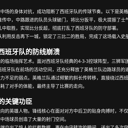
强中场的身体对抗，成功阻断了西班牙队的传球节奏。以下是英
准传中，中路跟进的队员头球破门，将比分扳平，极大提振了士
乱中取胜，实现比分反超，彻底打乱了西班牙队的防守部署。
队利用反击再下一城，锁定了三比二的胜局，完成了这场载入史
西班牙队的防线崩溃
的临场指挥艺术。面对西班牙队经典的4-3-3控球阵型，三狮
了西班牙队在前场的活动空间，还充分释放了英格兰队边路球员的
能力不足的弱点。英格兰队通过频繁的斜长传转移，直接绕过西
消耗了对手的体能，最终主导了比赛的走向。
的关键功臣
走向的英雄人物。锋线核心在面对对方中后卫的贴身肉搏时，不
的中场球员创造了大量的射门空间。
守端交出了惊人的拦截数据，更在由守转攻的瞬间，送出了多次